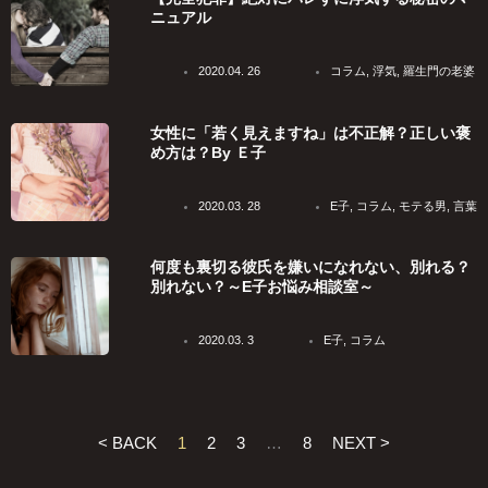
ニュアル
2020.04. 26
コラム
,
浮気
,
羅生門の老婆
女性に「若く見えますね」は不正解？正しい褒
め方は？By Ｅ子
2020.03. 28
E子
,
コラム
,
モテる男
,
言葉
何度も裏切る彼氏を嫌いになれない、別れる？
別れない？～E子お悩み相談室～
2020.03. 3
E子
,
コラム
< BACK
1
2
3
…
8
NEXT >