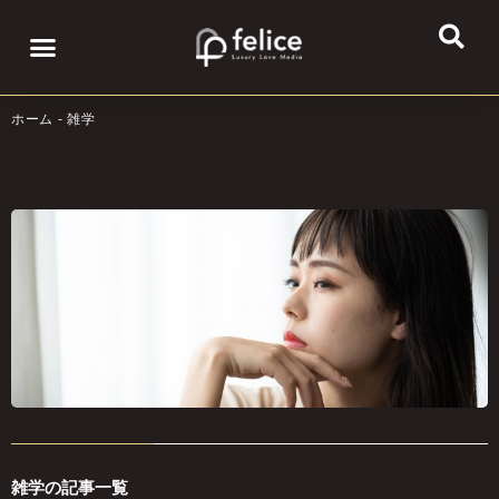
内
容
Menu
恋活・モテたい
出会い
カップル
デート
ナイトライフ
を
ス
ホーム
-
雑学
キ
ッ
プ
雑学
雑学の記事一覧