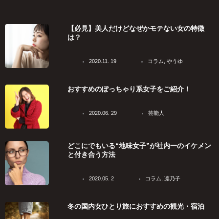
【必見】美人だけどなぜかモテない女の特徴
Page
Page
Page
Page
は？
2020.11. 19
コラム
,
やうゆ
おすすめのぽっちゃり系女子をご紹介！
2020.06. 29
芸能人
どこにでもいる“地味女子”が社内一のイケメン
と付き合う方法
2020.05. 2
コラム
,
凛乃子
冬の国内女ひとり旅におすすめの観光・宿泊