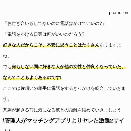
Page
,
Page
promotion
「お付き合いもしてないのに電話はかけていいの?」
「電話をかける口実は何がいいのだろう?
」
好きな人だからこそ、不安に思うことはたくさん
ありますよ
ね。
でも
何もしない間に好きな人が他の女性と仲良くなっていた、
なんてこともよくあるのです!
ここでは片想いの相手に電話をするきっかけを紹介していきま
す。
悲劇が起きる前に気になる彼との距離を縮めていきましょう!
\管理人がマッチングアプリよりヤレた激選2サイ