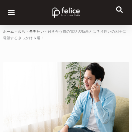
内
容
Menu
恋活・モテたい
出会い
カップル
デート
ナイトライフ
を
ス
ホーム
-
恋活・モテたい
-
付き合う前の電話の効果とは？片想いの相手に
キ
電話するきっかけ６選！
ッ
プ