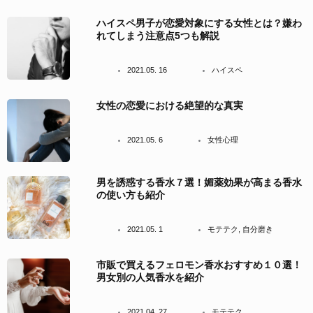
ハイスペ男子が恋愛対象にする女性とは？嫌わ
れてしまう注意点5つも解説
2021.05. 16
ハイスペ
女性の恋愛における絶望的な真実
2021.05. 6
女性心理
男を誘惑する香水７選！媚薬効果が高まる香水
の使い方も紹介
2021.05. 1
モテテク
,
自分磨き
市販で買えるフェロモン香水おすすめ１０選！
男女別の人気香水を紹介
2021.04. 27
モテテク